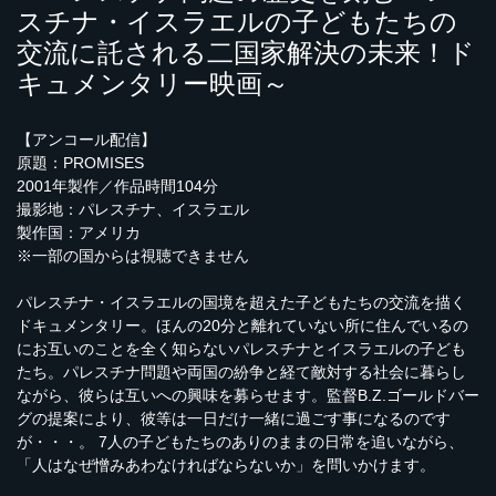
スチナ・イスラエルの子どもたちの
交流に託される二国家解決の未来！ド
キュメンタリー映画～
【アンコール配信】
原題：PROMISES
2001年製作／作品時間104分
撮影地：パレスチナ、イスラエル
製作国：アメリカ
※一部の国からは視聴できません
パレスチナ・イスラエルの国境を超えた子どもたちの交流を描く
ドキュメンタリー。ほんの20分と離れていない所に住んでいるの
にお互いのことを全く知らないパレスチナとイスラエルの子ども
たち。パレスチナ問題や両国の紛争と経て敵対する社会に暮らし
ながら、彼らは互いへの興味を募らせます。監督B.Z.ゴールドバー
グの提案により、彼等は一日だけ一緒に過ごす事になるのです
が・・・。 7人の子どもたちのありのままの日常を追いながら、
「人はなぜ憎みあわなければならないか」を問いかけます。