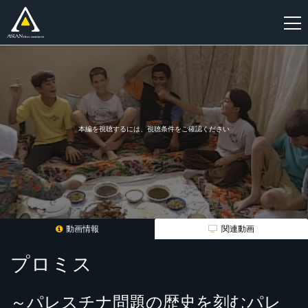
新
規
登
録
本編を視聴するには、視聴条件をご確認ください
動画情報
関連動画
プロミス
～パレスチナ問題の歴史を刻むパレ