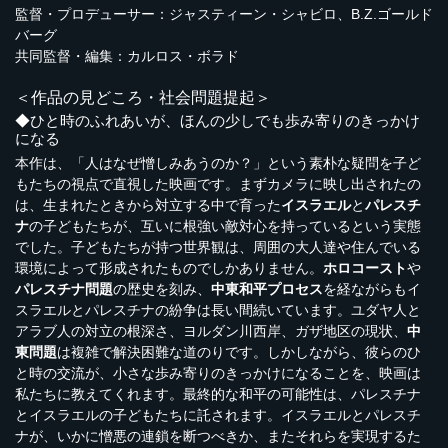
監督・プロデューサー：ジャスティーン・シャビロ、B.Z.ゴールド
バーグ
共同監督・編集：カルロス・ボラド
＜作品の見どころ・社会問題提起＞
◆ひと時のふれあいが、ほんの少しでも歩み寄りのきっかけ
になる
本作は、「人はなぜ憎しみあうのか？」という素朴な疑問を子ど
もたちの視点で直視した映画です。まずカメラに映し出されたの
は、生まれたときから対立する中で育った
イスラエル
と
パレスチ
ナ
の子どもたちが、互いに根強い敵対心を持っているという実態
でした。子どもたちが持つ世界観は、周囲の大人達や住んでいる
環境によって形成されたものでしかありません。
ホロコースト
や
パレスチナ問題
の歴史を刻み、
中東和平プロセス
を経ながらもイ
スラエルとパレスチナの紛争は長い間続いています。ユダヤ人と
アラブ人の対立の根深さ、ヨルダン川西岸、ガザ地区の現状、
中
東問題
は複雑で解決困難な道のりです。しかしながら、彼らのひ
と時の交流が、小さな歩み寄りのきっかけになることを、映画は
私たちに教えてくれます。最終的な和平の可能性は、パレスチナ
とイスラエルの子どもたちに託されます。イスラエルとパレスチ
ナが、いかに憎悪の連鎖を断つべきか、またそれらを実現するた