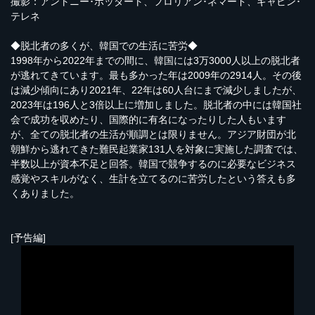
撮影：アントニー･ボッダート、フロリアン･ネマード、ギャビン･
テレネ
◆脱北者の多くが、韓国での生活に苦労◆
1998年から2022年までの間に、韓国には3万3000人以上の脱北者
が逃れてきています。最も多かった年は2009年の2914人。その後
は減少傾向にあり2021年、22年は60人台にまで減少しましたが、
2023年は196人と3倍以上に増加しました。脱北者の中には韓国社
会で成功を収めたり、国際的に有名になったりした人もいます
が、全ての脱北者の生活が順調とは限りません。アジア財団が北
朝鮮から逃れてきた難民起業家131人を対象に実施した調査では、
半数以上が資本不足と回答。韓国で競争するのに必要なビジネス
感覚やスキルがなく、生計を立てるのに苦労したという答えも多
くありました。
[予告編]