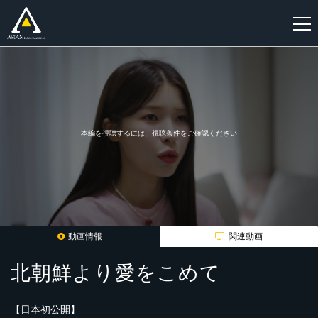
新
規
登
録
本編を視聴するには、視聴条件をご確認ください
動画情報
関連動画
北朝鮮より愛をこめて
【日本初公開】