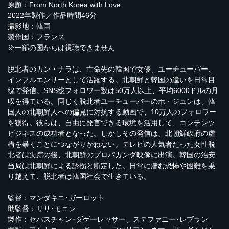
原題：From North Korea with Love
2022年製作／作品時間46分
撮影地：韓国
製作国：フランス
※一部の国からは視聴できません
脱北者のカン・ナラは、亡命先の韓国で女優、ユーチューバー、
インフルエンサーとして活躍する。北朝鮮と韓国の違いを日常目
線で発信。SNS総フォロワー数は50万人以上、平均6000ドルの月
収を得ている。同じく脱北者ユーチューバーのホ・ジュンは、韓
国人の北朝鮮人への偏見に対抗する動画で、10万人のフォロワー
を獲得。彼らは、自由に発言できる環境を活用して、コンテンツ
ビジネスの成功者となった。しかしその発信は、北朝鮮政府の虚
構を暴くことにつながりかねない。テレビの人気者だった女性脱
北者は失踪の後、北朝鮮のプロパガンダ映像に出演。韓国の治安
当局は北朝鮮による誘拐と断定した。日常に潜む恐怖や困難を乗
り越えて、脱北者は韓国社会で生きている。
監督：マンダキニ･ガーロット
助監督：リサ･モニン
製作：セバスチャン･ダゲーレッサー、ステファニー･レブラン