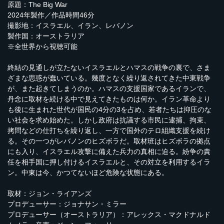
原題：The Big War
2024年製作／作品時間46分
撮影地：イスラエル、イラン、レバノン
製作国：オーストラリア
※全世界から視聴可能
終結の見通しが立たないイスラエルとハマスの戦争の裏で、さま
ざまな思惑が蠢いている。幾度となく繰り返されてきた中東戦争
が、また起きてしまうのか。ハマスの支援国家であるイランで、
丹念に取材を続ける中で見えてきたものは何か。イラン革命より
も後に生まれた世代が国民の4分の3を占め、若者たちは抑圧のな
い社会を求め始めた。しかし政府は抗議する市民に逮捕、拘束、
拷問などの仕打ちを繰り返し、一方で国外のテロ組織支援を続け
る。その一つがレバノンのヒズボラだ。取材班はヒズボラの拠点
にも入り、イスラエル攻撃に備えた兵力の真相に迫る。紛争の責
任を相手国に押し付けるイスラエルと、その対立を利用するイラ
ン。中東は今、かつてないほど危険な状態にある。
取材：ジョン・ライアンズ
プロデューサー：ジョナサン・ミラー
プロデューサー（オーストラリア）：アレックス・マクドナルド