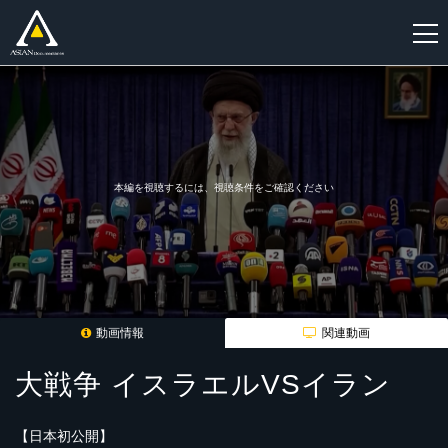
新
規
登
録
本編を視聴するには、視聴条件をご確認ください
動画情報
関連動画
大戦争 イスラエルVSイラン
【日本初公開】