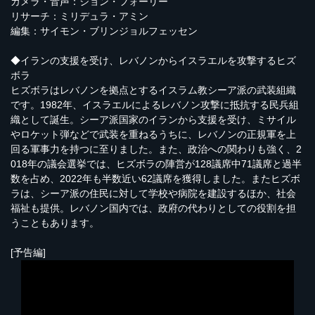
カメラ・音声：ジョン・フォーリー
リサーチ：ミリデュラ・アミン
編集：サイモン・ブリンジョルフェッセン
◆イランの支援を受け、レバノンからイスラエルを攻撃するヒズ
ボラ
ヒズボラはレバノンを拠点とするイスラム教シーア派の武装組織
です。1982年、イスラエルによるレバノン攻撃に抵抗する民兵組
織として誕生。シーア派国家のイランから支援を受け、ミサイル
やロケット弾などで武装を重ねるうちに、レバノンの正規軍を上
回る軍事力を持つに至りました。また、政治への関わりも強く、2
018年の議会選挙では、ヒズボラの陣営が128議席中71議席と過半
数を占め、2022年も半数近い62議席を獲得しました。またヒズボ
ラは、シーア派の住民に対して学校や病院を建設するほか、社会
福祉も提供。レバノン国内では、政府の代わりとしての役割を担
うこともあります。
[予告編]