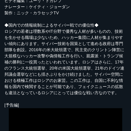
ビデオ編集：ユーリ・トカレフ
ナレーター：ケイティ・ジョーダン
製作：ニック・カラセックTV
◆国内での情報統制によるサイバー戦での優位性◆
ロシアの若者は理数系やIT分野で優秀な人材が多いものの、技術
を生かせる職場は少ないため、ハッカー集団に人材が集まりやす
い傾向にあります。サイバー技術を国策として進める政府は専門
部隊を創設。2016年の米大統領選で、民主党のクリントン陣営に
大規模なハッカー攻撃や偽情報工作を行い、親露派・トランプ候
補の勝利に一役買ったといわれています。ロシアはさらに、17年
のフランス大統領選挙、20年の米国大統領選挙、21年のドイツ連
邦議会選挙などにも揺さぶりをかけ続けました。サイバー空間に
おける積極工作はロシアのお家芸。この工作は、自国に不利な情
報を国内で検閲することが可能であり、フェイクニュースの拡散
も違法となっているロシアにとっては優位な戦い方なのです。
[予告編]