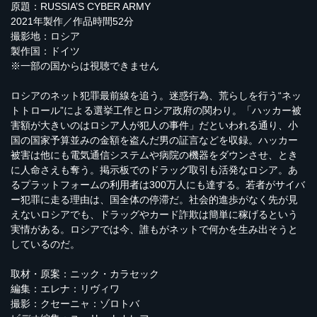
原題：RUSSIA’S CYBER ARMY
2021年製作／作品時間52分
撮影地：ロシア
製作国：ドイツ
※一部の国からは視聴できません
ロシアのネット犯罪最前線を追う。迷惑行為、荒らしを行う“ネッ
トトロール”による選挙工作とロシア政府の関わり。「ハッカー被
害額が大きいのはロシア人が犯人の事件」だといわれる通り、小
国の国家予算並みの金額を盗んだ男の証言などを収録。ハッカー
被害は他にも電気通信システムや病院の機器をダウンさせ、とき
に人命さえも奪う。掲示板でのドラッグ取引も活発なロシア。あ
るプラットフォームの利用者は300万人にも達する。若者がサイバ
ー犯罪に走る理由は、国全体の停滞だ。社会的進歩がなく先が見
えないロシアでも、ドラッグやカード詐欺は簡単に稼げるという
実情がある。ロシアでは今、誰もがネットで何かを生み出そうと
しているのだ。
取材・原案：ニック・カラセック
編集：エレナ：リヴィワ
撮影：クセーニャ：ゾロトバ