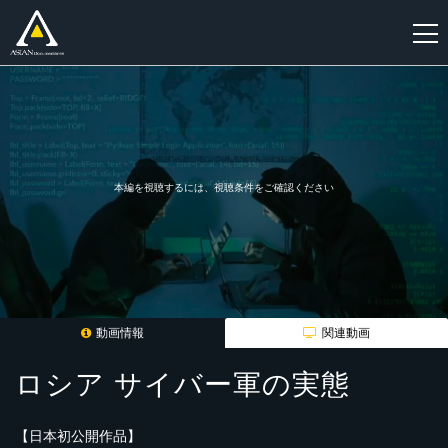
新
規
登
録
本編を視聴するには、視聴条件をご確認ください
動画情報
関連動画
ロシア サイバー軍の実態
【日本初公開作品】