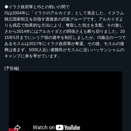
◆イラク政府軍とISとの戦いの間で
ISは2004年に「イラクのアルカイダ」として発足した、イスラム
独立国家樹立を目指す過激派の武装グループです。アルカイダよ
りも残忍で効果的な方法により、奪取した領土を支配。その激し
さから2014年にはアルカイダとの関係さえも断ち切りました。20
15年5月までにシリア領の過半を制圧しましたが、IS拠点の一つで
あるモスルは2017年にイラク政府軍が奪還。その後、モスルの復
興は進まず、5000人近い避難民がモスルに近いハッサンシャムの
キャンプに身を寄せています。
[予告編]