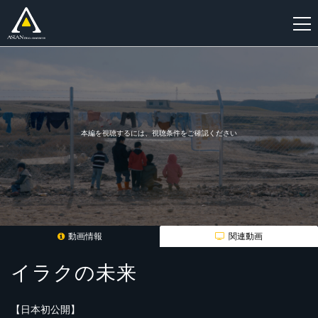
新
規
登
録
本編を視聴するには、視聴条件をご確認ください
動画情報
関連動画
イラクの未来
【日本初公開】