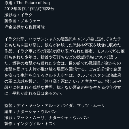
原題：The Future of Iraq
2018年製作／作品時間28分
撮影地：イラク
製作国：ノルウェー
※全世界から視聴可能
イラク北部、ハッサンシャムの避難民キャンプ場に逃れてきた子
どもたちを語り部に、彼らが体験した恐怖や不安を映像に収めた
作品。イラク軍とISの戦闘が繰り広げられた都市、モスルでISに鞭
打ちされた少年は、斬首や石打ちなどの残虐行為について語っ
た。爆弾の攻撃から逃れた少女は、目の前でIS戦闘員が空からの
攻撃を受けて肉片が飛び散る場面を回想する。ごみ処分場で金属
を漁って生計を立てるクルド人少年は、クルディスタン自治政府
の軍に忠誠を誓い、「誇り高く死にたい」と宣言する。憎しみや
怒りに包まれた残酷な世界。抗えない運命の中を生きる少年少女
に、平和が訪れる日は来るのか。
監督：ディ・ヤゼン・アル＝オバイダ、マッツ・ムーリ
編集：ナターシャ・ウルバン
撮影：マッツ・ムーリ、ナターシャ・ウルバン
製作：イングヴィル・ギスケ