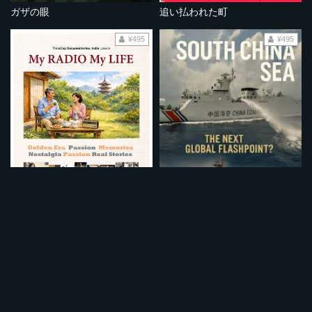
ガザの眼
追い払われた町
¥495
¥495
ラジオとともに～私の黄金時代～
南シナ海：次なる世界的な火種となるか？
¥495
¥495