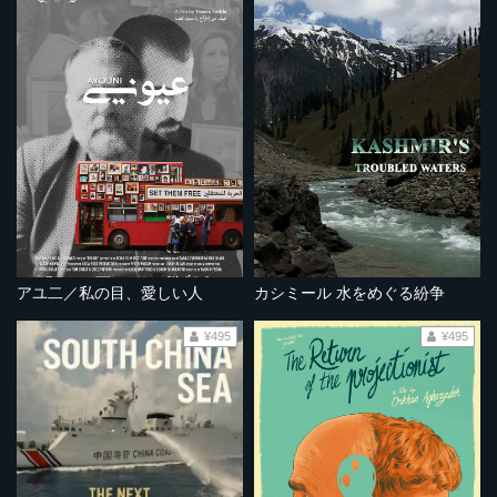
アユ二／私の目、愛しい人
カシミール 水をめぐる紛争
¥495
¥495