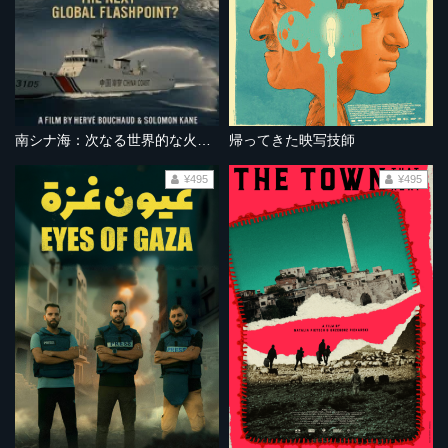
南シナ海：次なる世界的な火種となるか？
帰ってきた映写技師
¥495
¥495