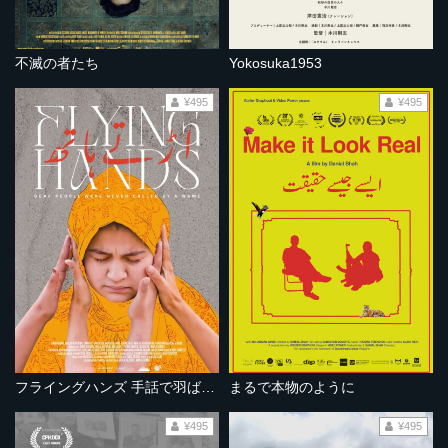
不滅の者たち
Yokosuka1953
¥495
¥495
フライングハンズ 手話で羽ばたく
まるで本物のように
¥495
¥495