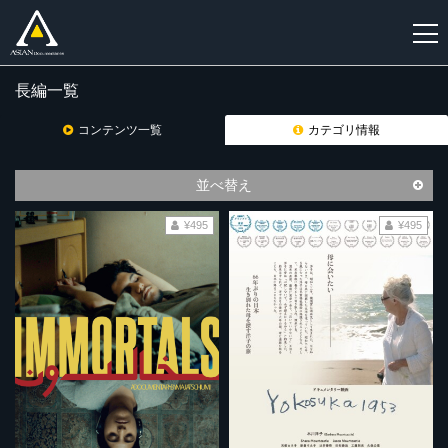
長編一覧
新
規
コンテンツ一覧
カテゴリ情報
登
録
並べ替え
¥495
¥495