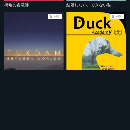
街角の盗電師
結婚しない、できない私
¥495
¥495
トゥクダム 生と死の境界
ダック・アカデミー
¥495
¥495