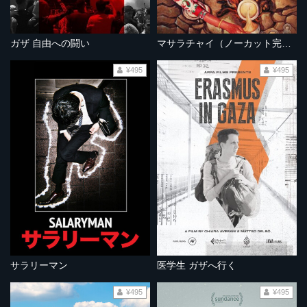
ガザ 自由への闘い
マサラチャイ（ノーカット完全版）
¥495
¥495
サラリーマン
医学生 ガザへ行く
¥495
¥495