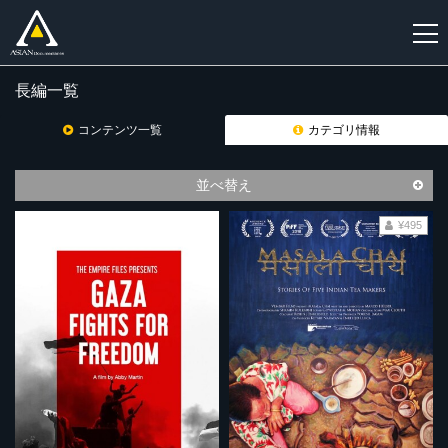
長編一覧
新
規
コンテンツ一覧
カテゴリ情報
登
録
並べ替え
¥495