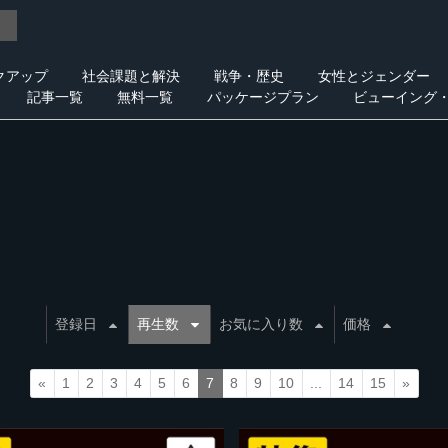
クアップ
社会課題と解決
戦争・歴史
女性とジェンダー
記事一覧
無料一覧
パッケージプラン
ビューイング
登録日
再生数
お気に入り数
価格
«
1
2
3
4
5
6
7
8
9
10
...
14
15
»