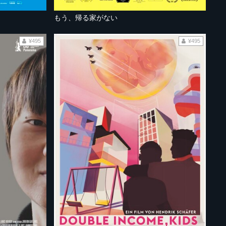
もう、帰る家がない
¥495
¥495