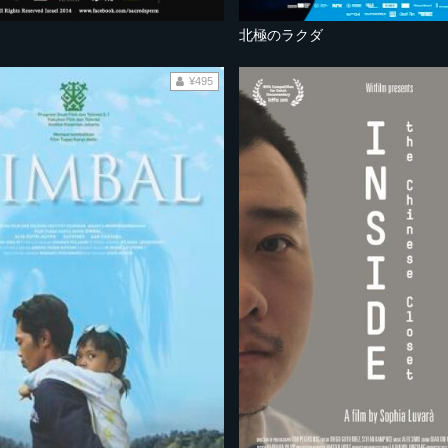
北極のラクダ
¥495