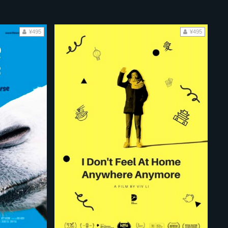
¥495
¥495