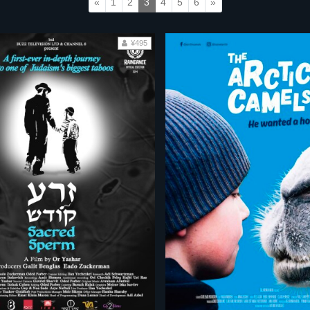
«
1
2
3
4
5
6
»
¥495