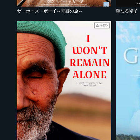
ザ・ホース・ボーイ～奇跡の旅～
聖なる精子
¥495