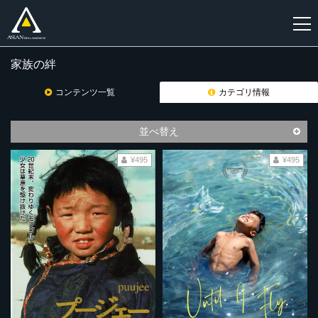
家族の絆
新
規
コンテンツ一覧
カテゴリ情報
登
録
並べ替え
¥495
¥495