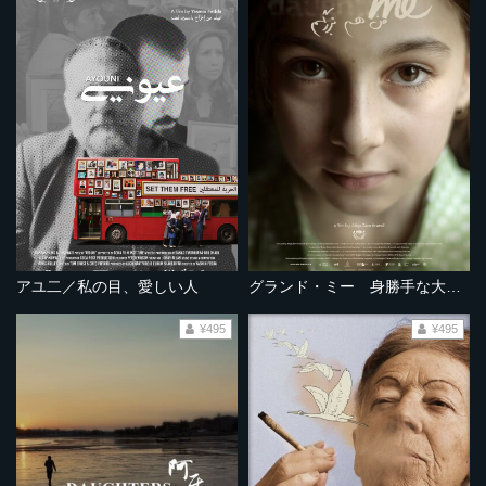
アユ二／私の目、愛しい人
グランド・ミー 身勝手な大人たちの事情
¥495
¥495