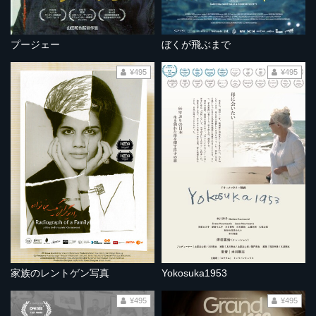
プージェー
ぼくが飛ぶまで
¥495
¥495
家族のレントゲン写真
Yokosuka1953
¥495
¥495