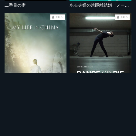
二番目の妻
ある夫婦の遠距離結婚（ノーカット完全版）
¥495
¥495
中国での生活
ダンスか死か
¥495
¥495