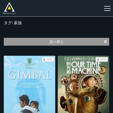
タグ: 家族
新
規
登
並べ替え
録
¥495
¥495