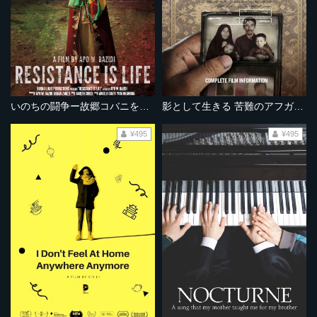
いのちの闘争ー故郷コバニを守るためにー
影として生きる 苦難のアフガン難民
¥495
¥495