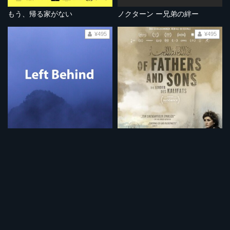
もう、帰る家がない
ノクターン ー兄弟の絆ー
¥495
¥495
取り残されて
父から息子へ～戦火の国より～
¥495
¥495