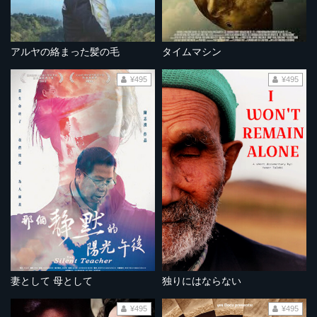
アルヤの絡まった髪の毛
タイムマシン
¥495
¥495
妻として 母として
独りにはならない
¥495
¥495