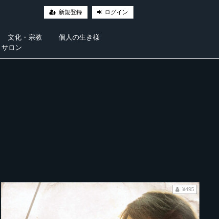
新規登録
ログイン
文化・宗教
個人の生き様
・サロン
¥495