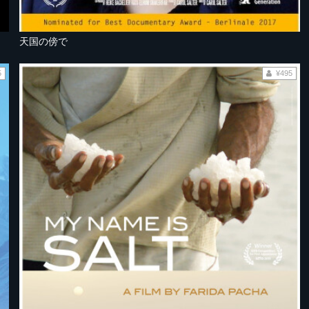
天国の傍で
5
¥495