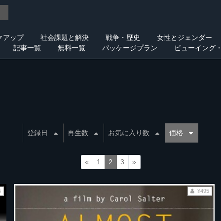
クアップ
社会課題と解決
戦争・歴史
女性とジェンダー
記事一覧
無料一覧
パッケージプラン
ビューイング
登録日
再生数
お気に入り数
価格
«
1
2
3
»
5
¥495