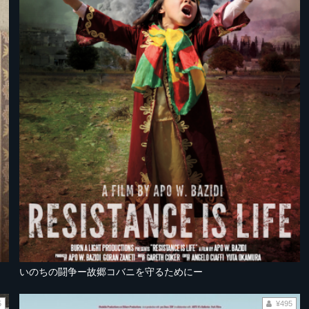
いのちの闘争ー故郷コバニを守るためにー
5
¥495