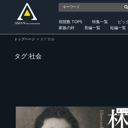
視聴数 TOP5
特集一覧
ピッ
家族の絆
長編一覧
短編一覧
トップページ
タグ:社会
タグ:社会
¥49