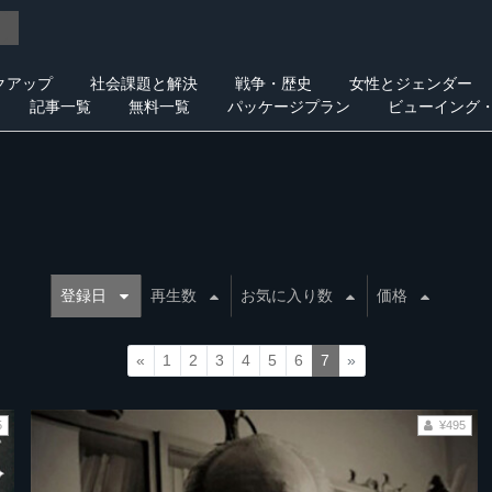
クアップ
社会課題と解決
戦争・歴史
女性とジェンダー
記事一覧
無料一覧
パッケージプラン
ビューイング
登録日
再生数
お気に入り数
価格
«
1
2
3
4
5
6
7
»
5
¥495