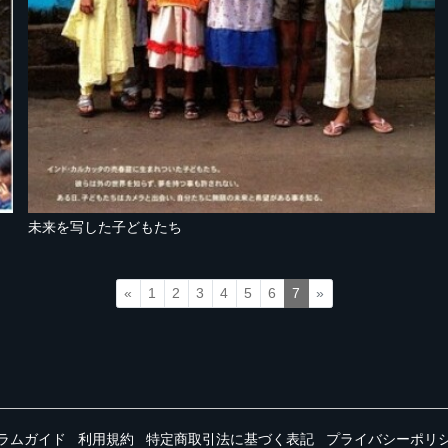
未来を写した子どもたち
«
1
2
3
4
5
6
7
»
ラムガイド
利用規約
特定商取引法に基づく表記
プライバシーポリ