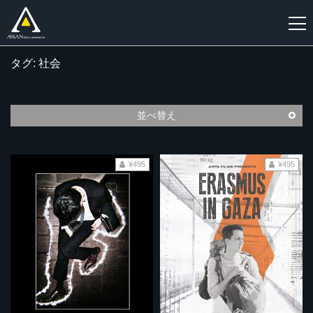
タグ: 社会
新
規
登
並べ替え
録
¥495
¥495