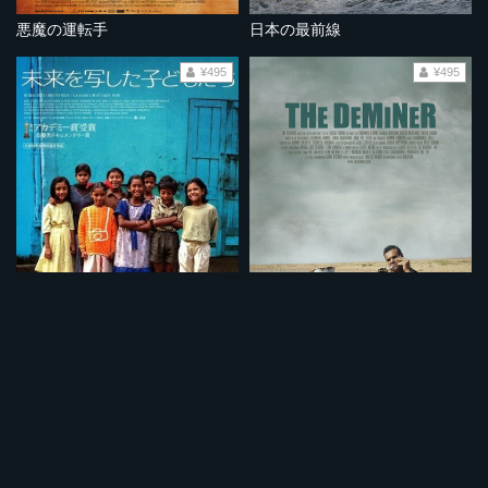
悪魔の運転手
日本の最前線
¥495
¥495
未来を写した子どもたち
爆弾処理兵 極限の記録 (ノーカット完全版）
¥495
¥495