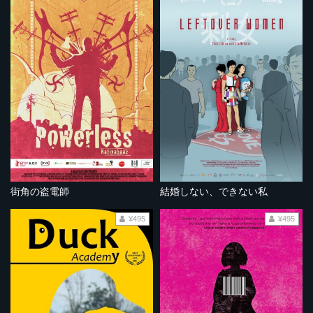
街角の盗電師
結婚しない、できない私
¥495
¥495