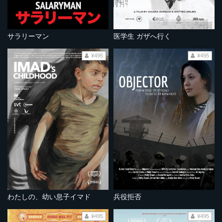
サラリーマン
医学生 ガザへ行く
¥495
¥495
わたしの、幼い息子イマド
兵役拒否
¥495
¥495