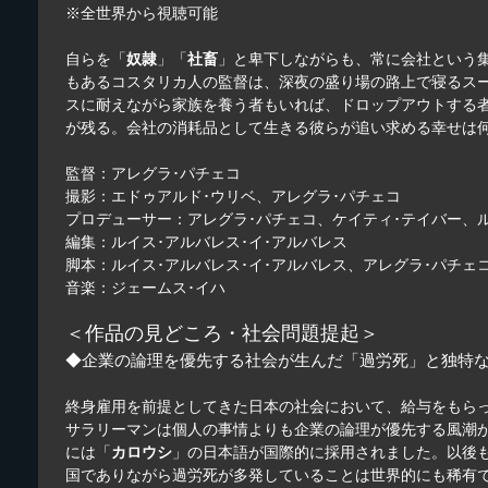
※全世界から視聴可能
自らを「
奴隷
」「
社畜
」と卑下しながらも、常に会社という集
もあるコスタリカ人の監督は、深夜の盛り場の路上で寝るス
スに耐えながら家族を養う者もいれば、ドロップアウトする
が残る。会社の消耗品として生きる彼らが追い求める幸せは
監督：アレグラ･パチェコ
撮影：エドゥアルド･ウリベ、アレグラ･パチェコ
プロデューサー：アレグラ･パチェコ、ケイティ･テイバー、
編集：ルイス･アルバレス･イ･アルバレス
脚本：ルイス･アルバレス･イ･アルバレス、アレグラ･パチェ
音楽：ジェームス･イハ
＜作品の見どころ・社会問題提起＞
◆企業の論理を優先する社会が生んだ「過労死」と独特
終身雇用を前提としてきた日本の社会において、給与をもら
サラリーマンは個人の事情よりも企業の論理が優先する風潮
には「
カロウシ
」の日本語が国際的に採用されました。以後も
国でありながら過労死が多発していることは世界的にも稀有