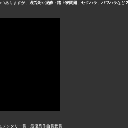
つつありますが、
過労死
や
泥酔
・
路上寝問題
、
セクハラ
、
パワハラ
など
キュメンタリー賞・最優秀作曲賞受賞