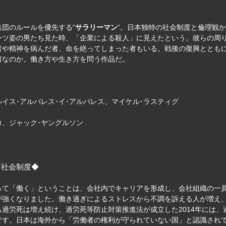
団のルールを優先する“
サラリーマン
”。日本独特の社会制度と倫理観
ーツ姿の男たち見た時、「企業による殺人」に見えたという。彼らの周
者や精神を病んだ者、命を絶ってしまった者もいる。戦後の復興ととも
何なのか。働き方や生き方を問う作品だ。
ルイス･アルバレス･イ･アルバレス、マイケル･ラスティグ
コ、ジャック･ヤングルソン
な社会制度◆
って「働く」ということは、会社内でキャリアを形成し、会社組織の一
が強くなりました。働き過ぎによるストレスから不調を訴える人が増え
過労死は増え続け、過労死等防止対策推進法が成立した2014年には、
です。日本は海外から「労働者の権利が守られていない国」と認識され