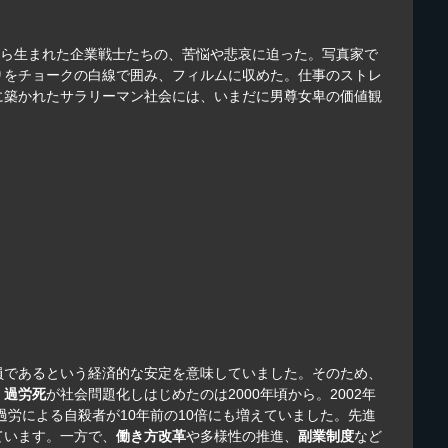
から生まれた企業戦士たちの、苦悩や悲哀に迫った。写真家で
りをチョークの白線で囲み、フィルムに収めた。仕事のストレ
に築かれたサラリーマン社会には、いまだに男尊女卑の価値観
員であるという経済的な安定を意味していました。そのため、
、
過労死
が社会問題化しはじめたのは2000年頃から。2002年
過労による自殺者が10年前の10倍にも増えていました。先進
ています。一方で、
働き方改革
や多様性の推進、
副業制度
など