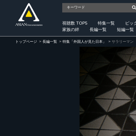
視聴数 TOP5
特集一覧
ピッ
家族の絆
長編一覧
短編一覧
トップページ
長編一覧
特集「外国人が見た日本」
サラリーマン