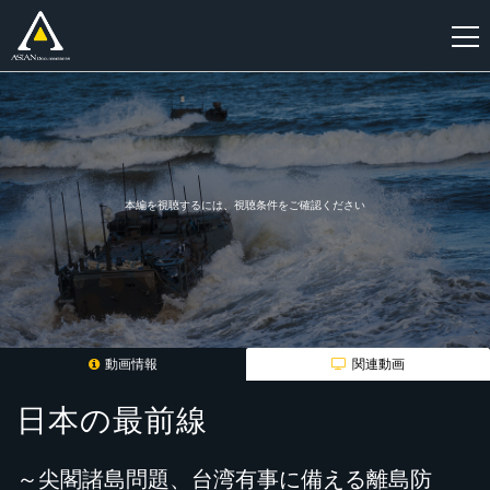
新
規
登
録
本編を視聴するには、視聴条件をご確認ください
動画情報
関連動画
日本の最前線
～尖閣諸島問題、台湾有事に備える離島防