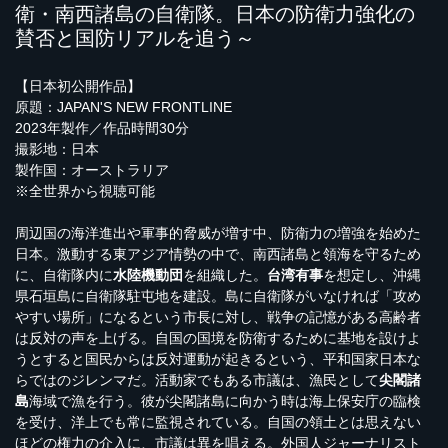
衛・南西諸島の自衛隊。日本の防衛力強化の
賛否と国防リアルを追う～
【日本初公開作品】
原題：JAPAN'S NEW FRONTLINE
2023年製作／作品時間30分
撮影地：日本
製作国：オーストラリア
※全世界から視聴可能
周辺国の海洋進出や軍事的脅威が増す中、防衛力の増強を始めた
日本。激動する東アジア情勢の中で、南西諸島と領海を守るため
に、自衛隊内に
水陸機動団
を組織した。
台湾有事
を想定し、沖縄
県石垣島に自衛隊駐屯地を建設。島に自衛隊がいなければ「攻め
やすい場所」になるという市長に対し、戦争の記憶がある高齢者
は反対の声を上げる。自国の国境を防衛するために基地を設けよ
うとすると国民からは反対運動が起きるという、平和国家日本な
らではのジレンマだ。活動家でもある市議は、漁民として
尖閣諸
島
海域で漁を行う。彼が尖閣諸島に向かう時は海上保安庁の臨検
を受け、洋上でも常に監視されている。自国の領土とは思えない
ほどの権力の介入に、市議は異を唱える。外国人ジャーナリスト