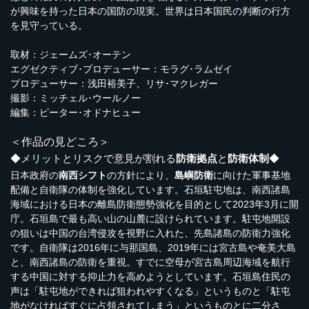
が興味を持った日本の国防の現実。世界は日本国民の判断の行方
を見守っている。
取材：ジェームズ･オーテン
エグゼクティブ･プロデューサー：モラグ･ラムゼイ
プロデューサー：浅田裕美子、リサ･マクレガー
撮影：ミッチェル･ウールノー
編集：ピーター･オドナヒュー
＜作品の見どころ＞
◆メリットとリスクで意見が割れる
防衛拠点
と
防衛体制
◆
日本政府の
南西シフト
の方針により、
島嶼防衛
に向けた軍事基地
配備と自衛隊の体制を強化しています。石垣駐屯地は、南西諸島
海域における日本の離島防衛態勢強化を目的として2023年3月に開
庁。石垣島で最も高い山の山麓に設けられています。駐屯地開設
の狙いは中国の台湾侵攻を視野に入れた、先島諸島の防衛力強化
です。自衛隊は2016年に与那国島、2019年には宮古島や奄美大島
と、南西諸島の防衛を重視。すでに空母が宮古島周辺海域を航行
する中国に対する抑止力を高めようとしています。石垣島住民の
声は「駐屯地ができれば狙われやすくなる」というものと「駐屯
地がなければすぐに占領されてしまう」というものとに二分さ