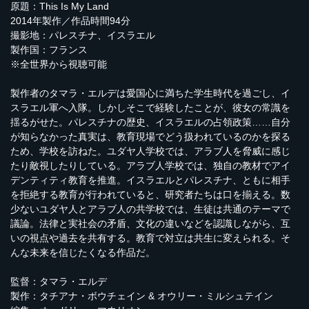
原題：This Is My Land
2014年製作／作品時間94分
撮影地：パレスチナ、イスラエル
製作国：フランス
※全世界から視聴可能
製作者のタマラ・エルデは愛国心に満ちた学生時代を過ごし、イ
スラエル軍へ入隊。しかしそこで経験したことが、彼女の常識を
揺るがせた。パレスチナの歴史、イスラエルの占領政策……自分
が知らなかった真実は、教育現場でどう扱われているのかを探る
ため、学校を訪ねた。ユダヤ人学校では、アラブ人を脅威に感じ
たり敵視したりしている。アラブ人学校では、独自の教材でアイ
デンティティ教育を推進。イスラエルとパレスチナ、ともに相手
を拒絶する教育が行われていると、研究者たちは口を揃える。数
少ないユダヤ人とアラブ人の共学校では、生徒は共通のテーマで
議論。法律と実社会の矛盾、文化の違いなどを認識しながら、互
いの視点や過去を共有する。教育で対立は共生に変えられる。そ
んな未来を信じたくなる作品だ。
監督：タマラ・エルデ
製作：タチアナ・ボウチェイン & オウリー・ミルシュテイン