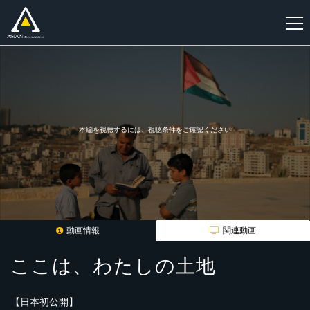
新
規
登
録
本編を視聴するには、視聴条件をご確認ください
動画情報
関連動画
ここは、わたしの土地
【日本初公開】