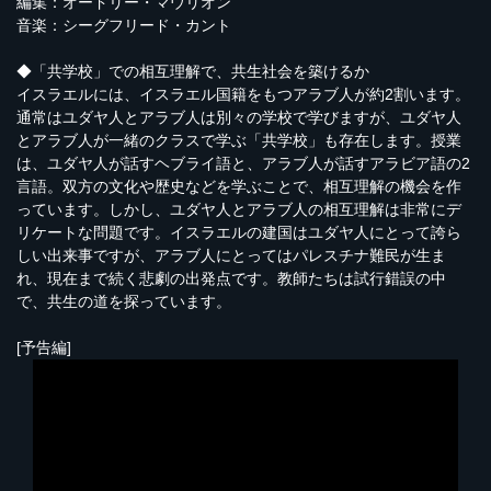
編集：オードリー・マウリオン
音楽：シーグフリード・カント
◆「共学校」での相互理解で、共生社会を築けるか
イスラエルには、イスラエル国籍をもつアラブ人が約2割います。
通常はユダヤ人とアラブ人は別々の学校で学びますが、ユダヤ人
とアラブ人が一緒のクラスで学ぶ「共学校」も存在します。授業
は、ユダヤ人が話すヘブライ語と、アラブ人が話すアラビア語の2
言語。双方の文化や歴史などを学ぶことで、相互理解の機会を作
っています。しかし、ユダヤ人とアラブ人の相互理解は非常にデ
リケートな問題です。イスラエルの建国はユダヤ人にとって誇ら
しい出来事ですが、アラブ人にとってはパレスチナ難民が生ま
れ、現在まで続く悲劇の出発点です。教師たちは試行錯誤の中
で、共生の道を探っています。
[予告編]