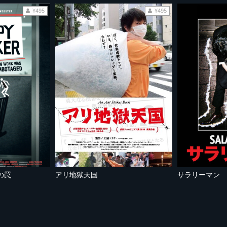
¥495
¥495
の罠
アリ地獄天国
サラリーマン