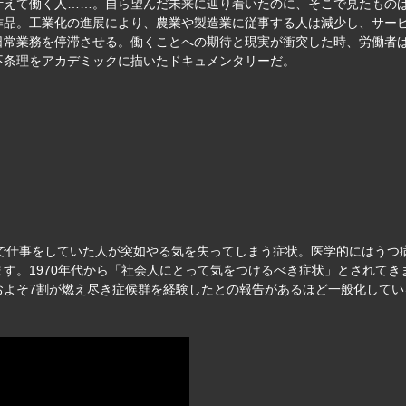
叶えて働く人……。自ら望んだ未来に辿り着いたのに、そこで見たもの
作品。工業化の進展により、農業や製造業に従事する人は減少し、サー
常業務を停滞させる。働くことへの期待と現実が衝突した時、労働者は
不条理をアカデミックに描いたドキュメンタリーだ。
ョンで仕事をしていた人が突如やる気を失ってしまう症状。医学的にはう
す。1970年代から「社会人にとって気をつけるべき症状」とされてきま
およそ7割が燃え尽き症候群を経験したとの報告があるほど一般化してい