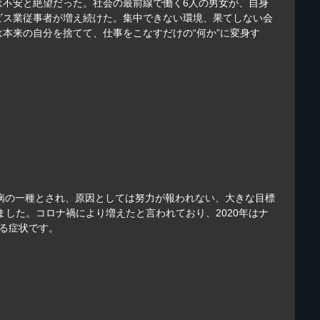
は不安と絶望だった。社会の最前線で働く6人の男女が、自身
ビス業従事者が増え続けた。集中できない環境、果てしない会
本来の自分を捨てて、仕事をこなすだけの“何か”に変身す
つ病の一種とされ、原因としては努力が報われない、大きな目標
した。コロナ禍により増えたと言われており、2020年はナ
る症状です。