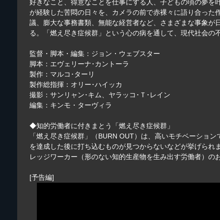
好きなこと、得意なことを仕事にする人、子どもの頃の夢を
が経験した苦悶の日々を、カメラの前で赤裸々に語り合った
議、膨大な事務書類、無能な経営者など、さまざまな事象が日
る。「燃え尽き症候群」という心の病を通して、現代社会の
監督・脚本・編集：ジョン・ウェブスター
脚本：エヴェリーナ･カントーラ
製作：マルコ･ターリ
製作総指揮：オリー･ハイッカ
撮影：サンリャン･キム、ヤラッコ･Ｔ･レイン
編集：キンモ・ターヴィラ
◆知的労働者に付きまとう「燃え尽き症候群」
「燃え尽き症候群」（BURN OUT）は、高いモチベーシ
を達成した後に打ち込むものが見つからないなどが挙げられま
レッジワーカー（形のない知的生産物を生み出す労働者）の
[予告編]