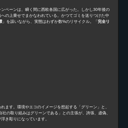
ャンペーンは、瞬く間に西欧各国に広がった。しかし30年後の
格への上乗せでまかなわれている。かつてゴミを送りつけた中
環
」を謳いながら、実態はわずか数%のリサイクル。「
完全リ
われます。環境やエコのイメージを想起する「グリーン」と、
「自社の取り組みはグリーンである」との主張が、誇張、虚偽、
が浮き彫りになっています。