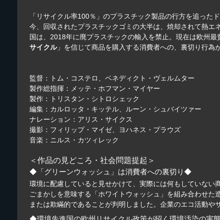
「リサイクル率100％」のプラスチック製品の行方を追ったド
今、回収されたプラスチックゴミの大半は、焼却されて熱エ
国は、2018年に廃プラスチックの輸入を禁止。現在は欧州
サイクル
」を信じて商品を購入する消費者への、裏切り行為
監督：トム・コステロ、ベネディクト・ヴェルムター
製作総指揮：メッテ・ホフマン・マイヤー
製作：トリスタン・シトロシェック
編集：カルロッタ・キッテル、ルーン・シュバイツァー
ナレーション：アリス・サイクス
撮影：フィリップ・マイゼ、ヨハネス・プラウズ
音楽：ニルス・カツィレック
＜作品の見どころ・社会問題提起＞
◆「グリーンウォッシュ」は消費者への裏切り◆
環境に配慮していると見せかけて、実際には何もしていない
ごまかしを意味する「ホワイトウォッシュ」を組み合わせた造
または欺瞞的であることが判明しました。企業のエコ活動や
◆環境先進国の欧州リサイクル政策が招く環境汚染の実