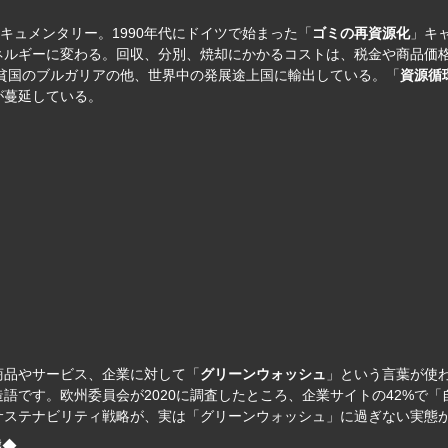
キュメンタリー。1990年代にドイツで始まった「
ゴミの再資源化
」キ
ネルギーに変わる。回収、分別、焼却にかかるコストは、税金や商品価
最貧国のブルガリアの他、世界中の発展途上国に輸出している。「
資源循
が蔓延している。
商品やサービス、企業に対して「
グリーンウォッシュ
」という言葉が使
語です。欧州委員会が2020に調査したところ、企業サイトの42%で
サステナビリティ戦略が、実は「グリーンウォッシュ」に過ぎない実態
態◆