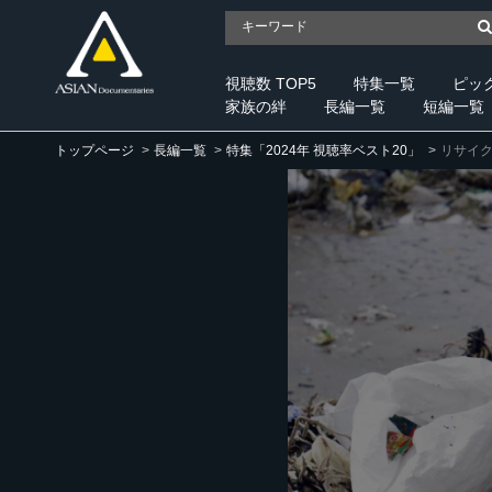
視聴数 TOP5
特集一覧
ピッ
家族の絆
長編一覧
短編一覧
トップページ
長編一覧
特集「2024年 視聴率ベスト20」
リサイ