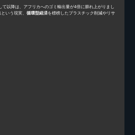
して以降は、アフリカへのゴミ輸出量が4倍に膨れ上がりまし
出という現実、
循環型経済
を標榜したプラスチック削減やリサ