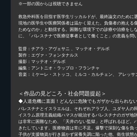
※一部の国からは視聴できません
救急外科医を目指す医学生リッカルドが、最終論文のために選ん
現地の医学生や医療関係者は温かく迎えた。負傷者の抱える
ためなのか」と動揺する。困難な環境下での診療や治療をし
に、「パレスチナで医療従事者として働くこと」の意義を問
監督：チアラ・アヴェサニ 、マッテオ・デルボ
製作：エヴァ・フォンタナルス
撮影：マッテオ・デルボ
編集：アントニオ・ラッブロ・フランチャ
音楽：ミケーレ・ストッコ、ミルコ・カルチェン、 アレッサ
＜作品の見どころ・社会問題提起＞
◆人道危機に直面！どんなに危険でもガザから出られな
パレスチナとイスラエルは、それぞれアラブ人、ユダヤ人の
イスラム原理主義組織ハマスが統治するパレスチナのガザ地区
は非常に困難なため、「天井のない監獄」と呼ばれるほど。
きたしています。医療物資は常に不足。爆撃で深刻な傷を負っ
子供が支援物資が行き届かず栄養失調に陥った他、衛生状態