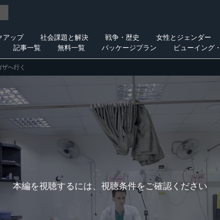
クアップ
社会課題と解決
戦争・歴史
女性とジェンダー
記事一覧
無料一覧
パッケージプラン
ビューイング
ガザへ行く
本編を視聴するには、視聴条件をご確認ください