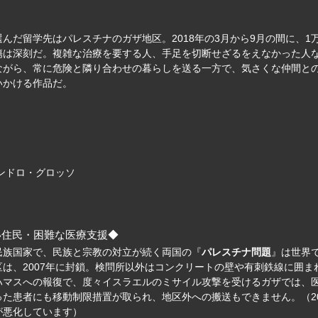
だ留学先はパレスチナのガザ地区。2018年の3月から9月の間に、1
傷は深刻だ。複雑な治療を要する人、手足を切断せざるをえなかった人
ながら、常に危険と隣り合わせの暮らしを送る一方で、気さくな仲間と
いかける作品だ。
ンドロ・グロッソ
い住民・困難な医療支援◆
民族国家で、民族と宗教の対立が続く両国の『
パレスチナ問題
』は世界
は、2007年に封鎖。検問所以外はコンクリートの壁や有刺鉄線に囲
ハマスへの報復で、度々イスラエルのミサイル攻撃を受けるガザでは、
た患者にも移動制限措置が取られ、地区外への搬送もできません。（202
が悪化しています）