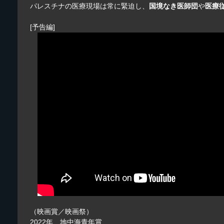
パレスチナの医療現場は常に緊迫し、
国境なき医師団
や
医療
[予告編]
（映画賞／映画祭）
2022年 地中海青年賞