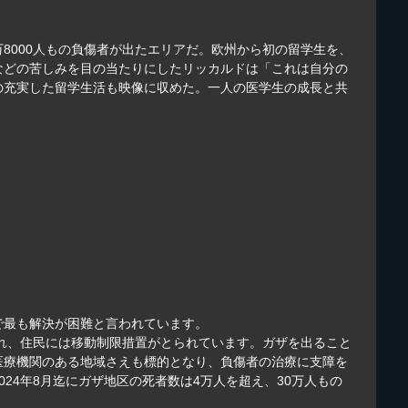
万8000人もの負傷者が出たエリアだ。欧州から初の留学生を、
などの苦しみを目の当たりにしたリッカルドは「これは自分の
の充実した留学生活も映像に収めた。一人の医学生の成長と共
で最も解決が困難と言われています。
まれ、住民には移動制限措置がとられています。ガザを出ること
医療機関のある地域さえも標的となり、負傷者の治療に支障を
4年8月迄にガザ地区の死者数は4万人を超え、30万人もの