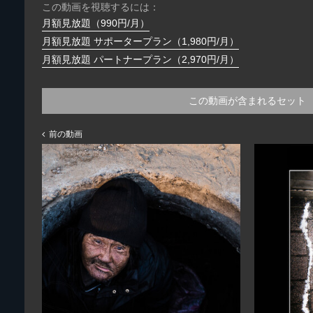
この動画を視聴するには：
月額見放題（990円/月）
月額見放題 サポータープラン（1,980円/月）
月額見放題 パートナープラン（2,970円/月）
この動画が含まれるセット
前の動画