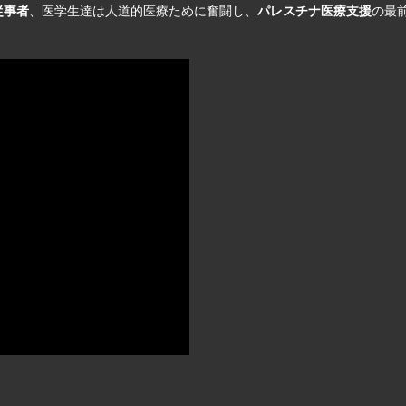
従事者
、医学生達は人道的医療ために奮闘し、
パレスチナ医療支援
の最