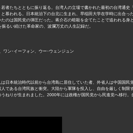
う若者たちとともに振り返る。台湾人の立場で書かれた最初の台湾通史
」と慕われる。日本統治下の台北に生まれ、早稲田大学在学時に出合っ
いたのは国民党の弾圧だった。蒋介石の暗殺を企てたことで追われる身
を振るい続けた革命家の、波瀾万丈の人生記録だ。
ン、ワン･イーフォン、ウー･ウェンジュン
は日本統治時代以前から台湾島に居住していた者、外省人は中国国民党
人である台湾民族と衝突。大陸から軍隊を投入し、自由を厳しく制限す
うねりが生まれました。2000年には政権が国民党から民進党へ移行