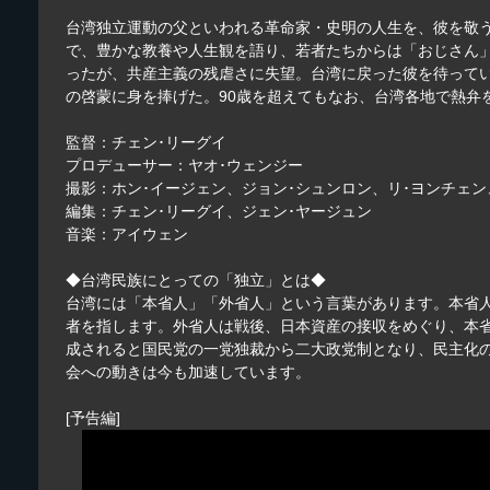
台湾独立運動の父といわれる革命家・史明の人生を、彼を敬
で、豊かな教養や人生観を語り、若者たちからは「おじさん
ったが、共産主義の残虐さに失望。台湾に戻った彼を待って
の啓蒙に身を捧げた。90歳を超えてもなお、台湾各地で熱弁
監督：チェン･リーグイ
プロデューサー：ヤオ･ウェンジー
撮影：ホン･イージェン、ジョン･シュンロン、リ･ヨンチェ
編集：チェン･リーグイ、ジェン･ヤージュン
音楽：アイウェン
◆台湾民族にとっての「独立」とは◆
台湾には「本省人」「外省人」という言葉があります。本省人
者を指します。外省人は戦後、日本資産の接収をめぐり、本省
成されると国民党の一党独裁から二大政党制となり、民主化の
会への動きは今も加速しています。
[予告編]