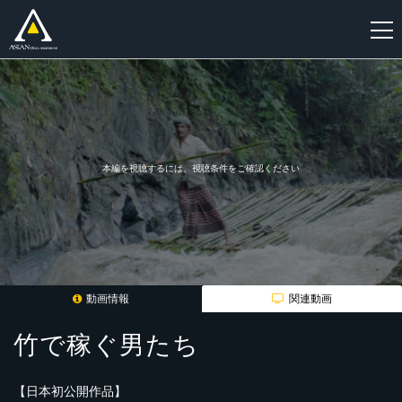
新
規
登
録
本編を視聴するには、視聴条件をご確認ください
動画情報
関連動画
竹で稼ぐ男たち
【日本初公開作品】