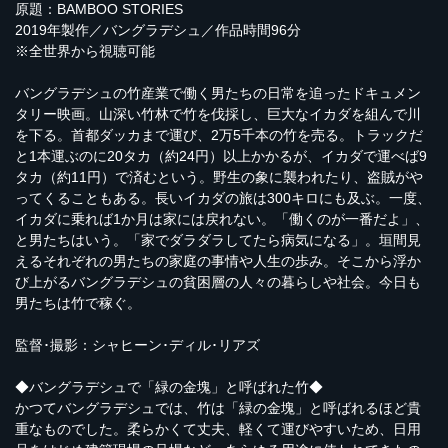
原題：BAMBOO STORIES
2019年製作／バングラデシュ／作品時間96分
※全世界から視聴可能
バングラデシュの竹産業で働く男たちの日常を追ったドキュメン
タリー映画。山深い竹林で竹を伐採し、巨大なイカダを組んで川
を下る。首都ダッカまで運び、2万5千本の竹を売る。トラックだ
と1本運ぶのに20タカ（約24円）以上かかるが、イカダで運べば9
タカ（約11円）で済むという。野生の象に襲われたり、盗賊がや
ってくることもある。長いイカダの旅は300キロにも及ぶ。一度、
イカダに乗れば1か月は家には戻れない。「働くのが一番だよ」、
と男たちはいう。「家でダラダラしてたら病気になる」。垣間見
えるそれぞれの男たちの家庭の事情や人生の歩み。そこから浮か
び上がるバングラデシュの貧困層の人々の暮らしや社会。今日も
男たちは竹で稼ぐ。
監督･撮影：シャヒーン･ディル･リアズ
◆バングラデシュで「緑の金塊」と呼ばれた竹◆
かつてバングラデシュでは、竹は「緑の金塊」と呼ばれるほど貴
重なものでした。柔らかくて丈夫、軽くて運びやすいため、日用