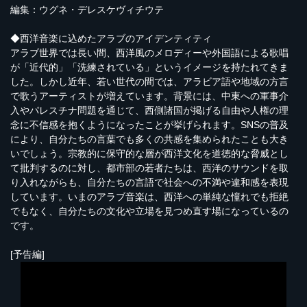
編集：ウグネ・デレスケヴィチウテ
◆西洋音楽に込めたアラブのアイデンティティ
アラブ世界では長い間、西洋風のメロディーや外国語による歌唱
が「近代的」「洗練されている」というイメージを持たれてきま
した。しかし近年、若い世代の間では、アラビア語や地域の方言
で歌うアーティストが増えています。背景には、中東への軍事介
入やパレスチナ問題を通じて、西側諸国が掲げる自由や人権の理
念に不信感を抱くようになったことが挙げられます。SNSの普及
により、自分たちの言葉でも多くの共感を集められたことも大き
いでしょう。宗教的に保守的な層が西洋文化を道徳的な脅威とし
て批判するのに対し、都市部の若者たちは、西洋のサウンドを取
り入れながらも、自分たちの言語で社会への不満や違和感を表現
しています。いまのアラブ音楽は、西洋への単純な憧れでも拒絶
でもなく、自分たちの文化や立場を見つめ直す場になっているの
です。
[予告編]