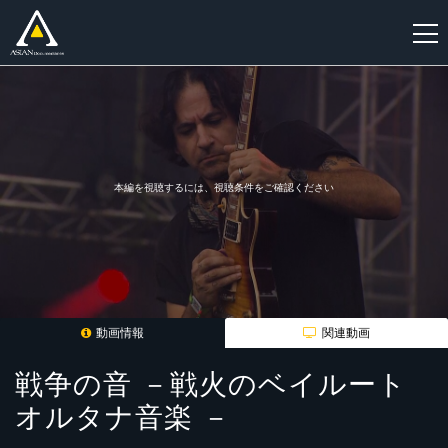
新
規
登
録
本編を視聴するには、視聴条件をご確認ください
動画情報
関連動画
戦争の音 －戦火のベイルート
オルタナ音楽 －