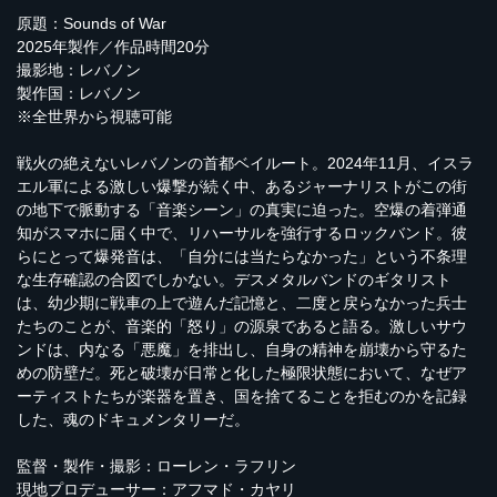
原題：Sounds of War
2025年製作／作品時間20分
撮影地：レバノン
製作国：レバノン
※全世界から視聴可能
戦火の絶えないレバノンの首都ベイルート。2024年11月、イスラ
エル軍による激しい爆撃が続く中、あるジャーナリストがこの街
の地下で脈動する「音楽シーン」の真実に迫った。空爆の着弾通
知がスマホに届く中で、リハーサルを強行するロックバンド。彼
らにとって爆発音は、「自分には当たらなかった」という不条理
な生存確認の合図でしかない。デスメタルバンドのギタリスト
は、幼少期に戦車の上で遊んだ記憶と、二度と戻らなかった兵士
たちのことが、音楽的「怒り」の源泉であると語る。激しいサウ
ンドは、内なる「悪魔」を排出し、自身の精神を崩壊から守るた
めの防壁だ。死と破壊が日常と化した極限状態において、なぜア
ーティストたちが楽器を置き、国を捨てることを拒むのかを記録
した、魂のドキュメンタリーだ。
監督・製作・撮影：ローレン・ラフリン
現地プロデューサー：アフマド・カヤリ