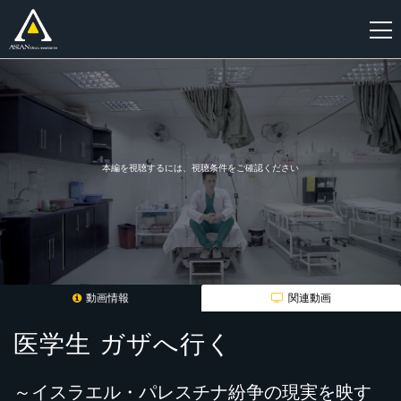
新
規
登
録
本編を視聴するには、視聴条件をご確認ください
動画情報
関連動画
医学生 ガザへ行く
～イスラエル・パレスチナ紛争の現実を映す