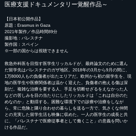
医療支援ドキュメンタリー覚醒作品～
【日本初公開作品】
原題：Erasmus in Gaza
2021年製作／作品時間89分
撮影地：パレスチナ
製作国：スペイン
※一部の国からは視聴できません
救急外科医を目指す医学生リッカルドが、最終論文のために選ん
だ留学先はパレスチナのガザ地区。2018年の3月から9月の間に、
1万8000人もの負傷者が出たエリアだ。欧州から初の留学生を、現
地の医学生や医療関係者は温かく迎えた。負傷者の抱える傷は深
刻だ。複雑な治療を要する人、手足を切断せざるをえなかった人
などの苦しみを目の当たりにしたリッカルドは「これは自分のた
めなのか」と動揺する。困難な環境下での診療や治療をしなが
ら、常に危険と隣り合わせの暮らしを送る一方で、気さくな仲間
との充実した留学生活も映像に収めた。一人の医学生の成長と共
に、「パレスチナで医療従事者として働くこと」の意義を問いか
ける作品だ。