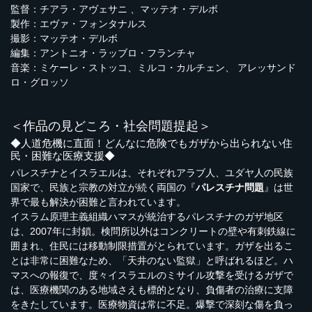
監督：チアラ・アヴェサニ 、マッテオ・デルボ
製作：エヴァ・フォンタナルス
撮影：マッテオ・デルボ
編集：アントニオ・ラッブロ・フランチャ
音楽：ミケーレ・ストッコ、ミルコ・カルチェン、 アレッサンド
ロ・グロッソ
＜作品の見どころ・社会問題提起＞
◆人道危機に直面！どんなに危険でもガザから出られない住
民・困難な医療支援◆
パレスチナとイスラエルは、それぞれアラブ人、ユダヤ人の民族
国家で、民族と宗教の対立が続く両国の『
パレスチナ問題
』は世
界で最も解決が困難と言われています。
イスラム原理主義組織ハマスが統治するパレスチナのガザ地区
は、2007年に封鎖。検問所以外はコンクリートの壁や有刺鉄線に
囲まれ、住民には移動制限措置がとられています。ガザを出るこ
とは非常に困難なため、「天井のない監獄」と呼ばれるほど。ハ
マスへの報復で、度々イスラエルのミサイル攻撃を受けるガザで
は、医療機関のある地域さえも標的となり、負傷者の治療に支障
をきたしています。医療物資は常に不足。爆撃で深刻な傷を負っ