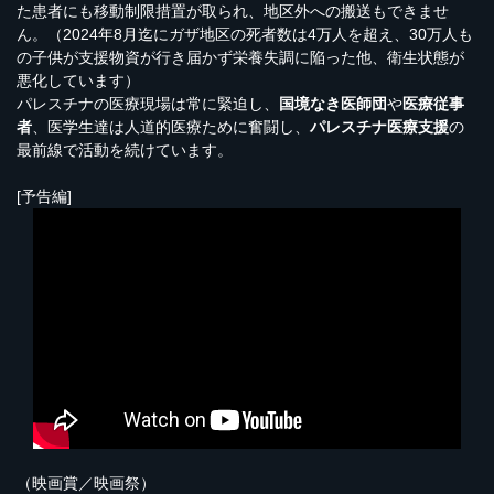
た患者にも移動制限措置が取られ、地区外への搬送もできませ
ん。（2024年8月迄にガザ地区の死者数は4万人を超え、30万人も
の子供が支援物資が行き届かず栄養失調に陥った他、衛生状態が
悪化しています）
パレスチナの医療現場は常に緊迫し、
国境なき医師団
や
医療従事
者
、医学生達は人道的医療ために奮闘し、
パレスチナ医療支援
の
最前線で活動を続けています。
[予告編]
（映画賞／映画祭）