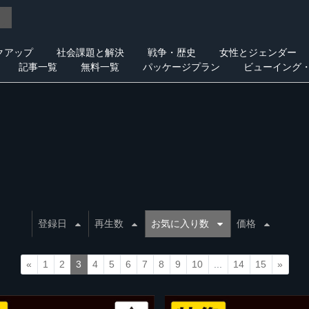
クアップ
社会課題と解決
戦争・歴史
女性とジェンダー
記事一覧
無料一覧
パッケージプラン
ビューイング
登録日
再生数
お気に入り数
価格
«
1
2
3
4
5
6
7
8
9
10
...
14
15
»