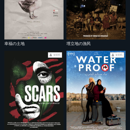
幸福の土地
埋立地の漁民
¥495
¥495