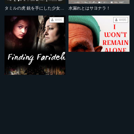
タミルの虎 銃を手にした少女たち
水漏れとはサヨナラ！
¥495
¥495
ファリデーを探しに
独りにはならない
¥495
¥495