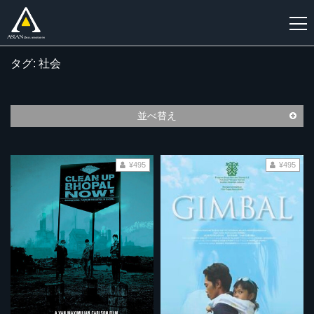
タグ: 社会
新
規
登
並べ替え
録
¥495
¥495