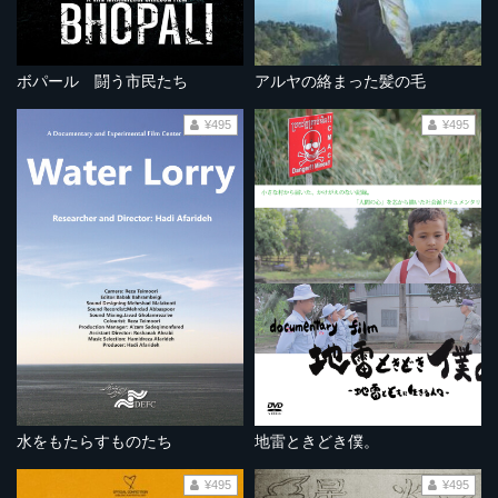
ボパール 闘う市民たち
アルヤの絡まった髪の毛
¥495
¥495
水をもたらすものたち
地雷ときどき僕。
¥495
¥495