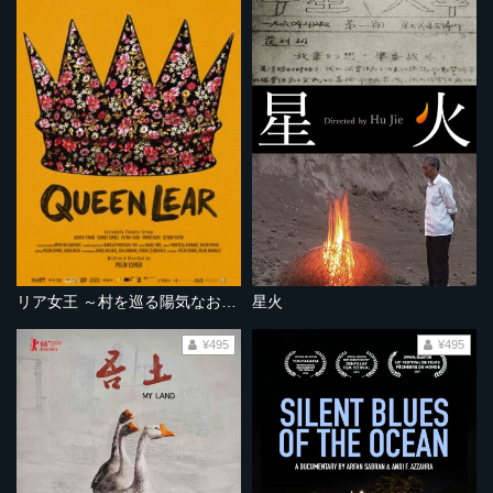
リア女王 ～村を巡る陽気なおばちゃん劇団～
星火
¥495
¥495