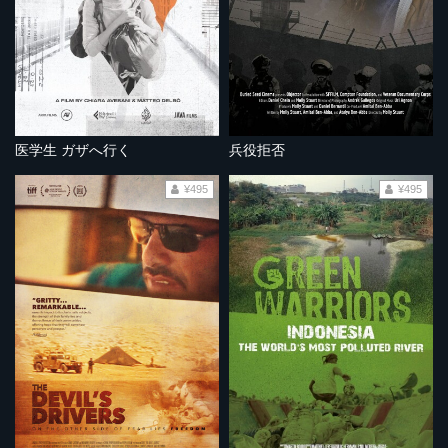
医学生 ガザへ行く
兵役拒否
¥495
¥495