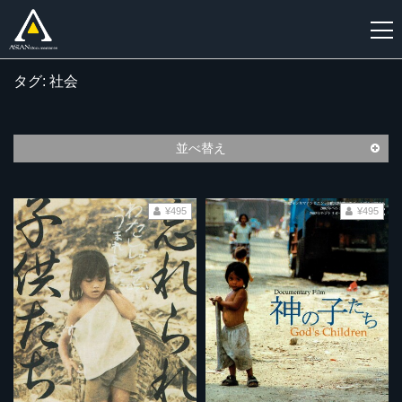
タグ: 社会
新
規
登
並べ替え
録
¥495
¥495