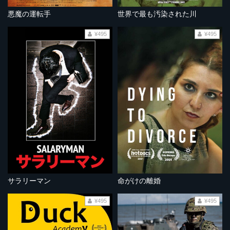
悪魔の運転手
世界で最も汚染された川
¥495
¥495
サラリーマン
命がけの離婚
¥495
¥495