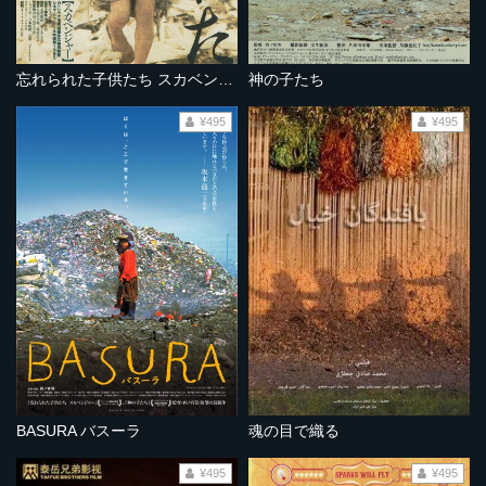
忘れられた子供たち スカベンジャー
神の子たち
¥495
¥495
BASURA バスーラ
魂の目で織る
¥495
¥495