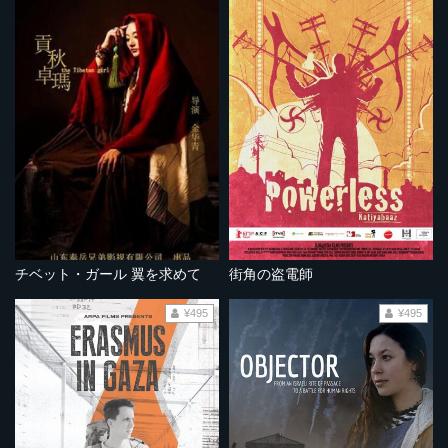
チベット・ガール 翼を求めて
街角の盗電師
¥495
¥495