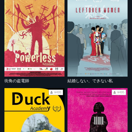
街角の盗電師
結婚しない、できない私
¥495
¥495