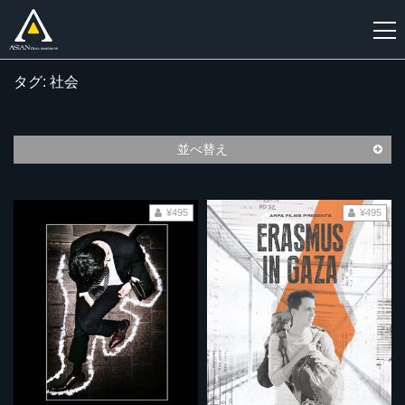
タグ: 社会
新
規
登
並べ替え
録
¥495
¥495