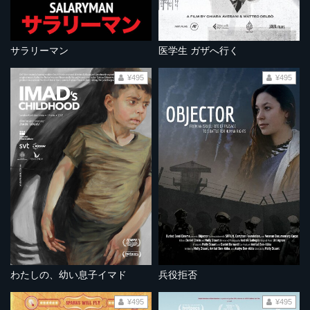
サラリーマン
医学生 ガザへ行く
¥495
¥495
わたしの、幼い息子イマド
兵役拒否
¥495
¥495