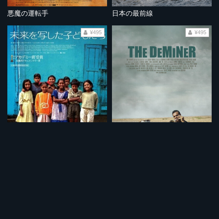
悪魔の運転手
日本の最前線
¥495
¥495
未来を写した子どもたち
爆弾処理兵 極限の記録 (ノーカット完全版）
¥495
¥495