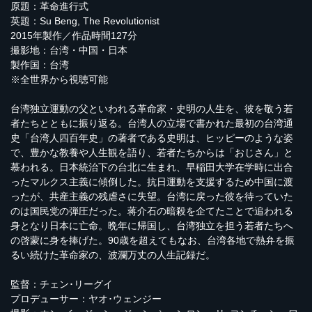
原題：革命進行式
英題：Su Beng, The Revolutionist
2015年製作／作品時間127分
撮影地：台湾・中国・日本
製作国：台湾
※全世界から視聴可能
台湾独立運動の父といわれる革命家・史明の人生を、彼を敬う若
者たちとともに振り返る。台湾人の立場で書かれた最初の台湾通
史「台湾人四百年史」の著者である史明は、ヒッピーのような姿
で、豊かな教養や人生観を語り、若者たちからは「おじさん」と
慕われる。日本統治下の台北に生まれ、早稲田大学在学時に出合
ったマルクス主義に傾倒した。抗日運動を支援するため中国に渡
ったが、共産主義の残虐さに失望。台湾に戻った彼を待っていた
のは国民党の弾圧だった。蒋介石の暗殺を企てたことで追われる
身となり日本に亡命。晩年に帰国し、台湾独立を担う若者たちへ
の啓蒙に身を捧げた。90歳を超えてもなお、台湾各地で熱弁を振
るい続けた革命家の、波瀾万丈の人生記録だ。
監督：チェン･リーグイ
プロデューサー：ヤオ･ウェンジー