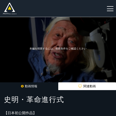
新
規
登
録
本編を視聴するには、視聴条件をご確認ください
動画情報
関連動画
史明・革命進行式
【日本初公開作品】