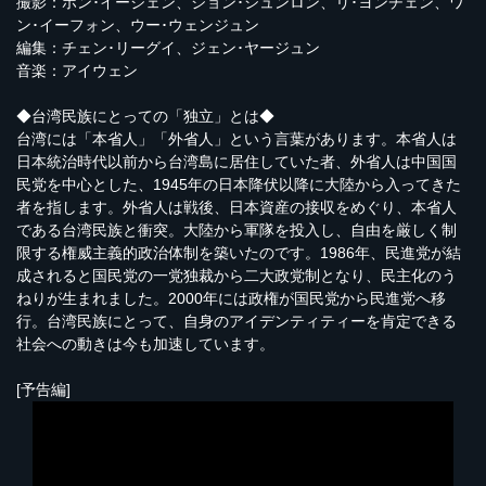
撮影：ホン･イージェン、ジョン･シュンロン、リ･ヨンチェン、ワ
ン･イーフォン、ウー･ウェンジュン
編集：チェン･リーグイ、ジェン･ヤージュン
音楽：アイウェン
◆台湾民族にとっての「独立」とは◆
台湾には「本省人」「外省人」という言葉があります。本省人は
日本統治時代以前から台湾島に居住していた者、外省人は中国国
民党を中心とした、1945年の日本降伏以降に大陸から入ってきた
者を指します。外省人は戦後、日本資産の接収をめぐり、本省人
である台湾民族と衝突。大陸から軍隊を投入し、自由を厳しく制
限する権威主義的政治体制を築いたのです。1986年、民進党が結
成されると国民党の一党独裁から二大政党制となり、民主化のう
ねりが生まれました。2000年には政権が国民党から民進党へ移
行。台湾民族にとって、自身のアイデンティティーを肯定できる
社会への動きは今も加速しています。
[予告編]