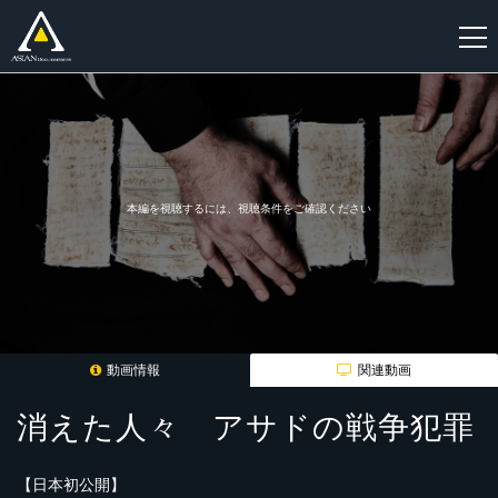
新
規
登
録
本編を視聴するには、視聴条件をご確認ください
動画情報
関連動画
消えた人々 アサドの戦争犯罪
【日本初公開】