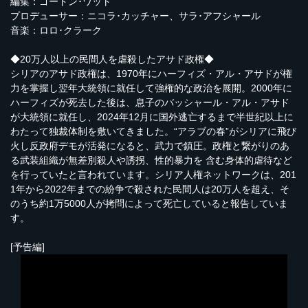
編集：ゴードン･ワット
プロデューサー：ニコラ･カッチャー、サラ･アフシャール
音楽：ロロ･クラーク
◆20万人以上の民間人を虐殺したアサド政権◆
シリアのアサド政権は、1970年にハーフィズ・アル・アサドが権
力を掌握し翌年大統領に就任して強権的な政治を展開。2000年に
ハーフィズが死去した後は、息子のバッシャール・アル・アサド
が大統領に就任し、2024年12月に国外逃亡するまで半世紀以上に
わたって独裁体制を敷いてきました。“アラブの春”がシリアに飛び
火し反政府デモが活発になると、武力で鎮圧。政権と繋がりのあ
る武装組織が無差別殺人や誘拐、性的暴力を 含む身体的虐待など
を行っていたと言われています。シリア人権ネットワークは、201
1年から2022年までの紛争で殺された民間人は20万人を超え、そ
のうち約1万5000人が拷問によって死亡していると報告していま
す。
[予告編]