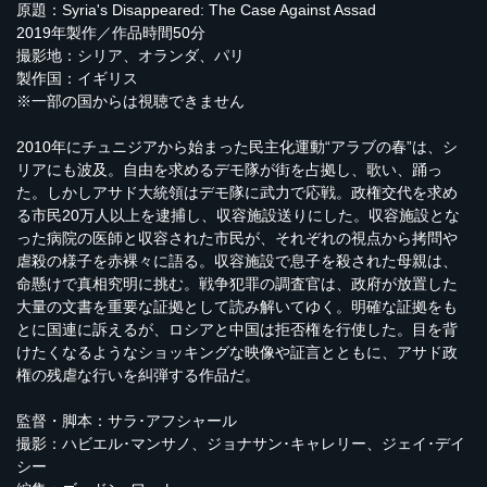
原題：Syria's Disappeared: The Case Against Assad
2019年製作／作品時間50分
撮影地：シリア、オランダ、パリ
製作国：イギリス
※一部の国からは視聴できません
2010年にチュニジアから始まった民主化運動“アラブの春”は、シ
リアにも波及。自由を求めるデモ隊が街を占拠し、歌い、踊っ
た。しかしアサド大統領はデモ隊に武力で応戦。政権交代を求め
る市民20万人以上を逮捕し、収容施設送りにした。収容施設とな
った病院の医師と収容された市民が、それぞれの視点から拷問や
虐殺の様子を赤裸々に語る。収容施設で息子を殺された母親は、
命懸けで真相究明に挑む。戦争犯罪の調査官は、政府が放置した
大量の文書を重要な証拠として読み解いてゆく。明確な証拠をも
とに国連に訴えるが、ロシアと中国は拒否権を行使した。目を背
けたくなるようなショッキングな映像や証言とともに、アサド政
権の残虐な行いを糾弾する作品だ。
監督・脚本：サラ･アフシャール
撮影：ハビエル･マンサノ、ジョナサン･キャレリー、ジェイ･デイ
シー