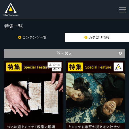
特集一覧
新
規
コンテンツ一覧
カテゴリ情報
登
録
並べ替え
¥495