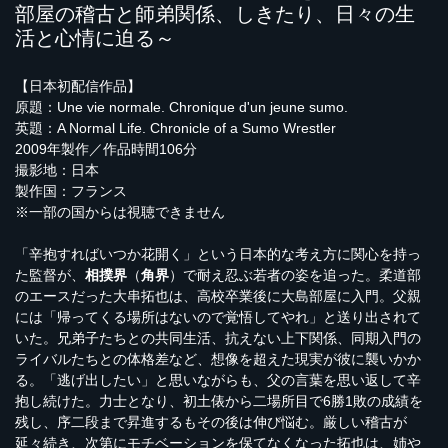
部屋の稽古と師弟関係、しきたり、日々の生
活と心情に迫る～
【日本初配信作品】
原題：Une vie normale. Chronique d'un jeune sumo.
英題：A Normal Life. Chronicle of a Sumo Wrestler
2009年製作／作品時間106分
撮影地：日本
製作国：フランス
※一部の国からは視聴できません
「辛抱すればいつか花開く」という日本的な考え方に関心を持っ
た監督が、
相撲界
（
角界
）で耐え忍ぶ若者の姿を追った。柔道部
のエースだった大串拓也は、高校卒業後に大島部屋に入門。父親
には「帰ってくる場所はないので覚悟してやれ」と送り出されて
いた。兄弟子たちとの共同生活、抗えない上下関係、同期入門の
ライバルたちとの体格差など、想像を超えた現実が彼に襲いかか
る。「逃げ出したい」と思いながらも、父の言葉を思い返して辛
抱し続けた。力士となり、初土俵から二場所目で6勝1敗の成績を
残し、序二段まで昇進するもその後は伸び悩む。厳しい稽古が
延々続き、次第にモチベーションを保てなくなった拓也は、姉や