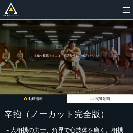
新
規
登
録
本編を視聴するには、視聴条件をご確認ください
動画情報
関連動画
辛抱（ノーカット完全版）
～大相撲の力士、角界で心技体を磨く。相撲