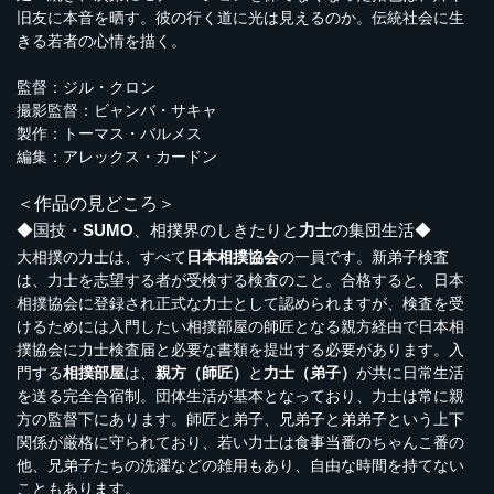
旧友に本音を晒す。彼の行く道に光は見えるのか。伝統社会に生
きる若者の心情を描く。
監督：ジル・クロン
撮影監督：ビャンバ・サキャ
製作：トーマス・バルメス
編集：アレックス・カードン
＜作品の見どころ＞
◆国技・
SUMO
、相撲界のしきたりと
力士
の集団生活◆
大相撲の力士は、すべて
日本相撲協会
の一員です。新弟子検査
は、力士を志望する者が受検する検査のこと。合格すると、日本
相撲協会に登録され正式な力士として認められますが、検査を受
けるためには入門したい相撲部屋の師匠となる親方経由で日本相
撲協会に力士検査届と必要な書類を提出する必要があります。入
門する
相撲部屋
は、
親方（師匠）
と
力士（弟子）
が共に日常生活
を送る完全合宿制。団体生活が基本となっており、力士は常に親
方の監督下にあります。師匠と弟子、兄弟子と弟弟子という上下
関係が厳格に守られており、若い力士は食事当番のちゃんこ番の
他、兄弟子たちの洗濯などの雑用もあり、自由な時間を持てない
こともあります。