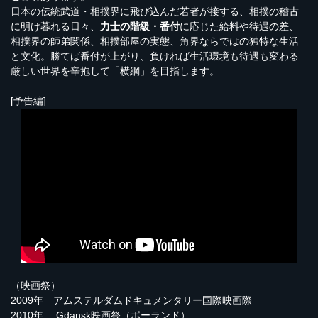
日本の伝統武道・相撲界に飛び込んだ若者が接する、相撲の稽古
に明け暮れる日々、
力士の階級・番付
に応じた給料や待遇の差、
相撲界の師弟関係、相撲部屋の実態、角界ならではの独特な生活
と文化。勝てば番付が上がり、負ければ生活環境も待遇も変わる
厳しい世界を辛抱して「横綱」を目指します。
[予告編]
（映画祭）
2009年 アムステルダムドキュメンタリー国際映画際
2010年 Gdansk映画祭（ポーランド）