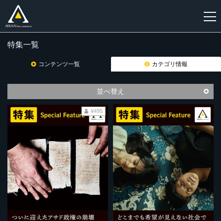
特集一覧
新
規
コンテンツ一覧
カテゴリ情報
登
録
並べ替え
¥495