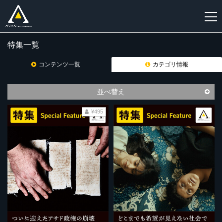
特集一覧
新
規
コンテンツ一覧
カテゴリ情報
登
録
並べ替え
¥495