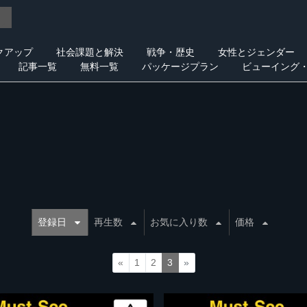
クアップ
社会課題と解決
戦争・歴史
女性とジェンダー
記事一覧
無料一覧
パッケージプラン
ビューイング
登録日
再生数
お気に入り数
価格
«
1
2
3
»